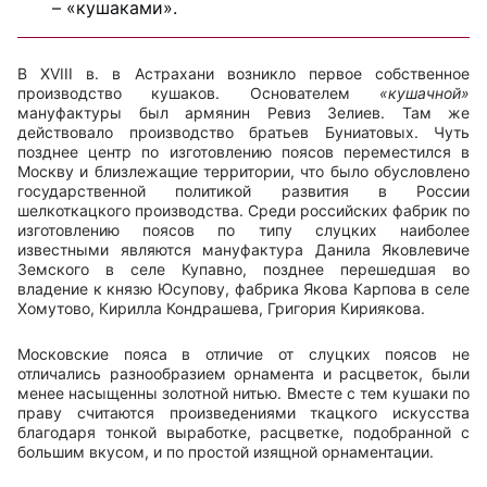
– «кушаками».
В XVIII в. в Астрахани возникло первое собственное
производство кушаков. Основателем
«кушачной»
мануфактуры был армянин Ревиз Зелиев. Там же
действовало производство братьев Буниатовых. Чуть
позднее центр по изготовлению поясов переместился в
Москву и близлежащие территории, что было обусловлено
государственной политикой развития в России
шелкоткацкого производства. Среди российских фабрик по
изготовлению поясов по типу слуцких наиболее
известными являются мануфактура Данила Яковлевиче
Земского в селе Купавно, позднее перешедшая во
владение к князю Юсупову, фабрика Якова Карпова в селе
Хомутово, Кирилла Кондрашева, Григория Кириякова.
Московские пояса в отличие от слуцких поясов не
отличались разнообразием орнамента и расцветок, были
менее насыщенны золотной нитью. Вместе с тем кушаки по
праву считаются произведениями ткацкого искусства
благодаря тонкой выработке, расцветке, подобранной с
большим вкусом, и по простой изящной орнаментации.