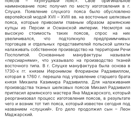
поясов –
«кунтушный пояс»
. Свое оригинальное
наименование пояс получил по месту изготовления в г.
Слуцке. Появление слуцкого пояса было обусловлено
европейской модой
XVII
–
XVIII
вв. на восточные шелковые
пояса, которые привозили главным образом армянские
купцы из Персии и Османской империи. Несмотря на
высокую стоимость таких поясов, спрос на них
увеличивался, что подтолкнуло предприимчивых
торговцев и отдельных представителей польской шляхты
налаживать собственное производство на территории Речи
Посполитой. Основанные мануфактуры называли
«персиарнями»
, что указывало на производство тканей
восточного типа. В г. Слуцке мануфактура была основа в
1730-х гг. князем Иеронимом Флорианом Радзивиллом,
которая в 1760 г. перешла под управление старшего брата
князя Михаила Казимира Радзивилла. Для налаживания
производства тканых шелковых поясов Михаил Радзивилл
пригласил армянского мастера Яна Маджарского, который
реорганизовал процесс изготовления поясов, в результате
чего и возник тот тип пояса, который известен сегодня под
названием
«слуцкий»
. Его дело продолжил сын – Леон
Маджарский.