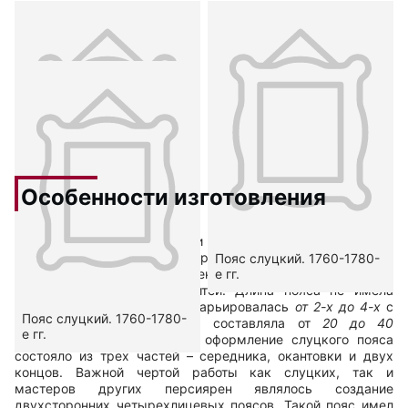
Особенности изготовления
Слуцкие пояса изготавливали на ручных ткацких станах из
шелковых или золотных и серебряных нитей. Кроме этого,
Пояс слуцкий. 1760-1780-
Пояс слуцкий. 1760-1780-
е гг.
е гг.
неотъемлемым элементом декора стала бахрома также из
шелковых или золотных нитей. Длина пояса не имела
определенных размеров и варьировалась
от 2-х до 4-х
с
Пояс слуцкий. 1760-1780-
половиной метров, ширина составляла от
20 до 40
е гг.
сантиметров.
Декоративное оформление слуцкого пояса
состояло из трех частей – середника, окантовки и двух
концов. Важной чертой работы как слуцких, так и
мастеров других персиярен являлось создание
двухсторонних четырехлицевых поясов. Такой пояс имел