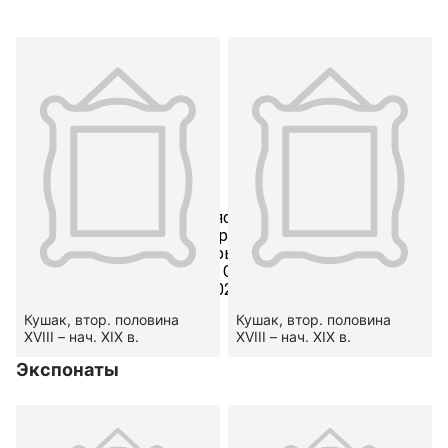
Публикация
В. А. Баранова.
Слуцкие пояса как белорусский
национальный бренд // Евразия — диалог культур:
Материалы Двадцать вторых Санкт-Петербургских
этнографических чтений.— СПб.: Российский
этнографический музей, 2023. С.-41-49.
Кушак, втор. половина
Кушак, втор. половина
XVIII – нач. XIX в.
XVIII – нач. XIX в.
Экспонаты